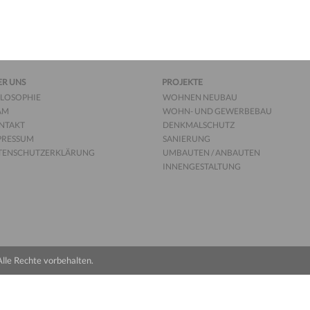
ER UNS
PROJEKTE
ILOSOPHIE
WOHNEN NEUBAU
AM
WOHN- UND GEWERBEBAU
NTAKT
DENKMALSCHUTZ
PRESSUM
SANIERUNG
TENSCHUTZERKLÄRUNG
UMBAUTEN / ANBAUTEN
INNENGESTALTUNG
Alle Rechte vorbehalten.