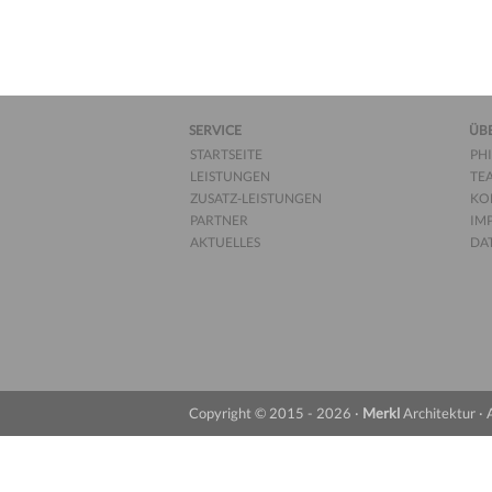
SERVICE
ÜB
STARTSEITE
PH
LEISTUNGEN
TE
ZUSATZ-LEISTUNGEN
KO
PARTNER
IM
AKTUELLES
DA
Copyright © 2015 - 2026 ·
Merkl
Architektur · 