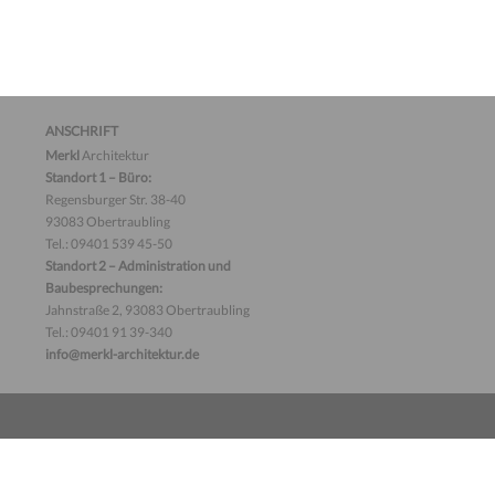
ANSCHRIFT
Merkl
Architektur
Standort 1 – Büro:
Regensburger Str. 38-40
93083 Obertraubling
Tel.: 09401 539 45-50
Standort 2 – Administration und
Baubesprechungen:
Jahnstraße 2, 93083 Obertraubling
Tel.: 09401 91 39-340
info@merkl-architektur.de