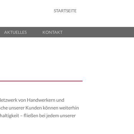
STARTSEITE
Primärmenü
Zum Inhalt
springen
AKTUELLES
KONTAKT
s Netzwerk von Handwerkern und
ünsche unserer Kunden können weiterhin
altigkeit – fließen bei jedem unserer