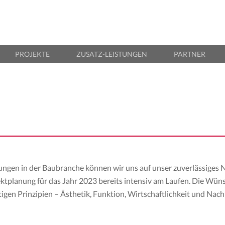
erkl Architektur
chitekten und Ingenieure
PROJEKTE
ZUSATZ-LEISTUNGEN
PARTNER
ungen in der Baubranche können wir uns auf unser zuverlässige
ojektplanung für das Jahr 2023 bereits intensiv am Laufen. Die W
gen Prinzipien – Ästhetik, Funktion, Wirtschaftlichkeit und Nachh