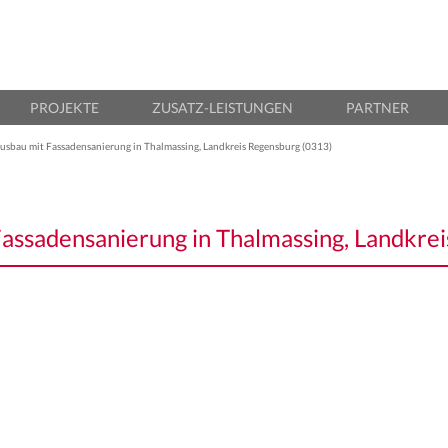
erkl Architektur
chitekten und Ingenieure
PROJEKTE
ZUSATZ-LEISTUNGEN
PARTNER
sbau mit Fassadensanierung in Thalmassing, Landkreis Regensburg (0313)
assadensanierung in Thalmassing, Landkre