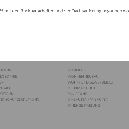
5 mit den Rückbauarbeiten und der Dachsanierung begonnen wor
ER UNS
PROJEKTE
ILOSOPHIE
WOHNEN NEUBAU
AM
WOHN- UND GEWERBEBAU
NTAKT
DENKMALSCHUTZ
PRESSUM
SANIERUNG
TENSCHUTZERKLÄRUNG
UMBAUTEN / ANBAUTEN
INNENGESTALTUNG