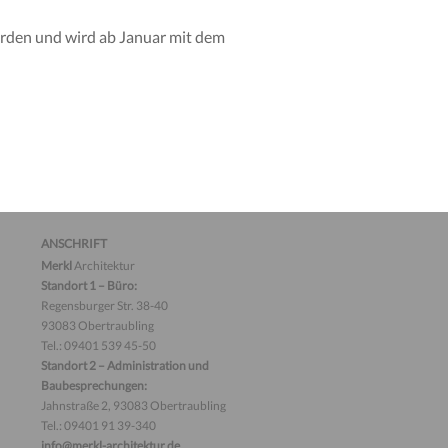
den und wird ab Januar mit dem
ANSCHRIFT
Merkl
Architektur
Standort 1 – Büro:
Regensburger Str. 38-40
93083 Obertraubling
Tel.: 09401 539 45-50
Standort 2 – Administration und
Baubesprechungen:
Jahnstraße 2, 93083 Obertraubling
Tel.: 09401 91 39-340
info@merkl-architektur.de