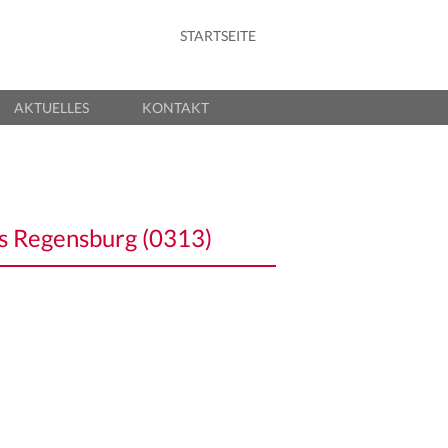
STARTSEITE
Primärmenü
Zum Inhalt
springen
AKTUELLES
KONTAKT
is Regensburg (0313)