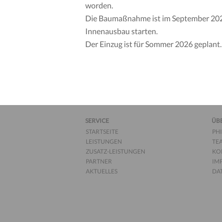
worden.
Die Baumaßnahme ist im September 202
Innenausbau starten.
Der Einzug ist für Sommer 2026 geplant.
SERVICE
ÜB
STARTSEITE
PH
LEISTUNGEN
TE
ZUSATZ-LEISTUNGEN
KO
PARTNER
IM
AKTUELLES
DA